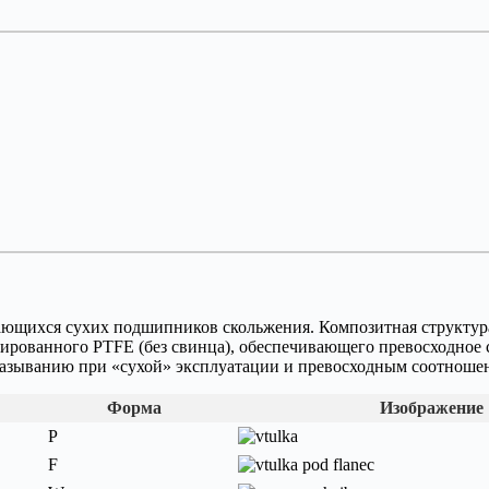
вающихся сухих подшипников скольжения. Композитная структур
рованного PTFE (без свинца), обеспечивающего превосходное с
смазыванию при «сухой» эксплуатации и превосходным соотноше
Форма
Изображение
P
F