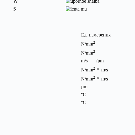
W
S
Ед. измерения
2
N/mm
2
N/mm
m/s fpm
2
N/mm
* m/s
2
N/mm
* m/s
µm
°C
°C