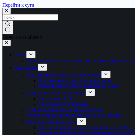
Перейти к сути
Ничего не найдено
О нас
Производство уплотнений для гидравлических и п
Продукция
Ремкомплекты для гидроцилиндров
Ремкомплкты для гидроцилиндров
Изготовление ремкомплектов на заказ
Гидравлические уплотнения
Уплотнения ГОСТ
Уплотнения импортные
Трубы и штоки для гидроцилиндров
Опорно-направляющие ленты, кольца, втулки
Кольца уплотнительные
Кольца уплотнительные импортные по DIN
Кольца уплотнительные отечественные по Г