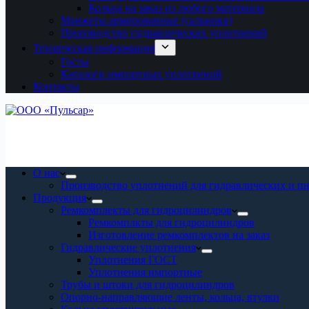
Кольца на заказ из любого материала
Манжеты армированные (сальники)
Производство гидравлических уплотнений
Техническая информация
Госты
Каталоги импортных уплотнений
Контакты
О нас
Производство уплотнений для гидравлических и п
Продукция
Ремкомплекты для гидроцилиндров
Ремкомплкты для гидроцилиндров
Изготовление ремкомплектов на заказ
Гидравлические уплотнения
Уплотнения ГОСТ
Уплотнения импортные
Трубы и штоки для гидроцилиндров
Опорно-направляющие ленты, кольца, втулки