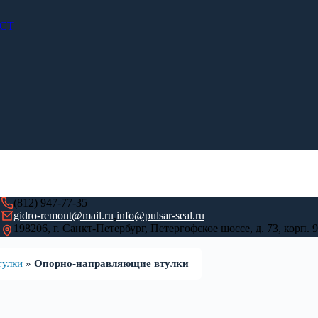
ОСТ
(812) 947-77-35
gidro-remont@mail.ru
,
info@pulsar-seal.ru
198206, г. Санкт-Петербург, Петергофское шоссе, д. 73, корп. 9
тулки
»
Опорно-направляющие втулки