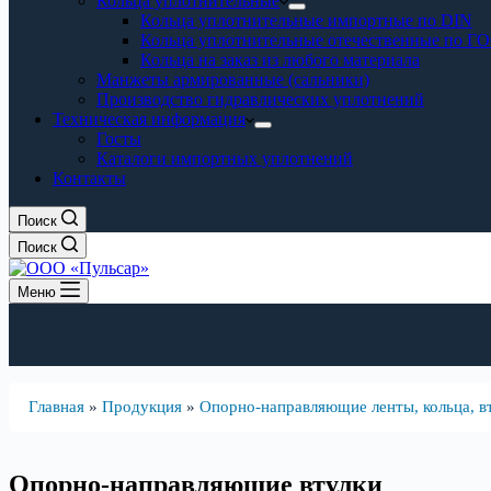
Кольца уплотнительные
Кольца уплотнительные импортные по DIN
Кольца уплотнительные отечественные по Г
Кольца на заказ из любого материала
Манжеты армированные (сальники)
Производство гидравлических уплотнений
Техническая информация
Госты
Каталоги импортных уплотнений
Контакты
Поиск
Поиск
Меню
Главная
»
Продукция
»
Опорно-направляющие ленты, кольца, в
Опорно-направляющие втулки