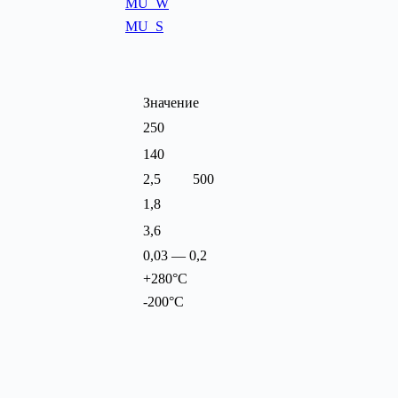
MU_W
MU_S
Значение
250
140
2,5 500
1,8
3,6
0,03 — 0,2
+280°C
-200°C