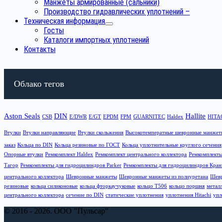
Манжеты армированные (сальники)
Производство гидравлических уплотнений
–
Техническая информация
Госты
Каталоги импортных уплотнений
Контакты
Облако тегов
Aston Seals
DIN
Hallite
CSB
E/DWR
E/GT
EPDM
FPM
GUARNITEC
Haldex
HITA
Втулки
Втулки направляющие
Втулки скольжения
Высокотемператные шевронные манжет
заказ
Кольца по DIN
Кольца резиновые по ГОСТ
Кольца уплотнительные круглого сечения
Опорные втулки
Ремкомплект Haldex
Ремкомплект центрального коллектора
Ремкомплект
Тагор
Ремкомплекты для гидроцилиндров Parker
Ремкомплекты для гидроцилиндров Кран
центрального коллектора
Шевронные манжеты
Шевронные манжеты из полиуретана
Шевр
резиновые
кольца силиконовые
кольца фторкаучуковые
кольцо T506
кольцо поршня
метал
центрального коллектора
сечение по DIN
статические уплотнения
уплотнения Hitachi
упл
© 2016 - 2026. ООО "Пульсар"