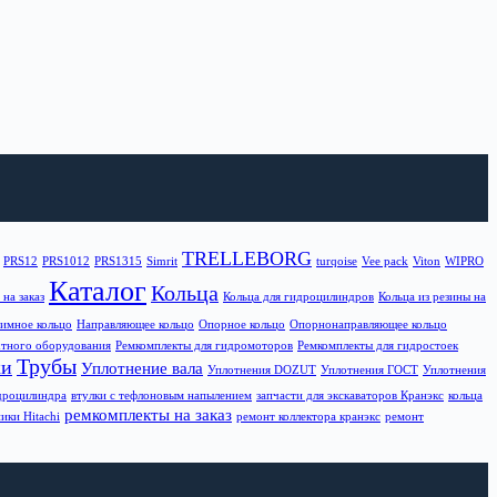
TRELLEBORG
PRS12
PRS1012
PRS1315
Simrit
turqoise
Vee pack
Viton
WIPRO
Каталог
Кольца
на заказ
Кольца для гидроцилиндров
Кольца из резины на
имное кольцо
Направляющее кольцо
Опорное кольцо
Опорнонаправляющее кольцо
тного оборудования
Ремкомплекты для гидромоторов
Ремкомплекты для гидростоек
Трубы
ки
Уплотнение вала
Уплотнения DOZUT
Уплотнения ГОСТ
Уплотнения
идроцилиндра
втулки с тефлоновым напылением
запчасти для экскаваторов Кранэкс
кольца
ремкомплекты на заказ
ики Hitachi
ремонт коллектора кранэкс
ремонт