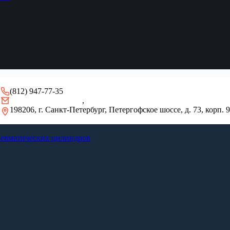
(812) 947-77-35
gidro-remont@mail.ru
,
info@pulsar-seal.ru
198206, г. Санкт-Петербург, Петергофское шоссе, д. 73, корп. 9
невматических цилиндров