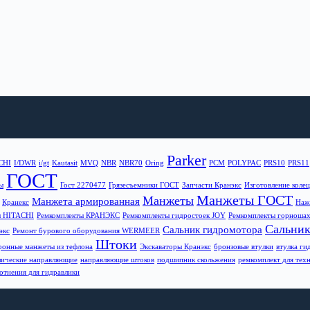
Parker
CHI
I/DWR
i/gt
Kautasit
MVQ
NBR
NBR70
Oring
PCM
POLYPAC
PRS10
PRS11
ГОСТ
ы
Гост 2270477
Грязесъемники ГОСТ
Запчасти Кранэкс
Изготовление колец 
Манжеты ГОСТ
Манжеты
Манжета армированная
Кранекс
Наж
ы HITACHI
Ремкомплекты КРАНЭКС
Ремкомплекты гидростоек JOY
Ремкомплекты горношах
Сальни
Сальник гидромотора
экс
Ремонт бурового оборудования WERMEER
Штоки
онные манжеты из тефлона
Экскаваторы Кранэкс
бронзовые втулки
втулка г
лические направляющие
направляющие штоков
подшипник скольжения
ремкомплект для техн
отнения для гидравлики