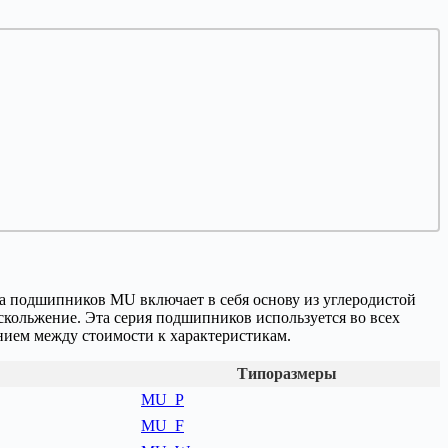
а подшипников MU включает в себя основу из углеродистой
кольжение. Эта серия подшипников используется во всех
нием между стоимости к характеристикам.
Типоразмеры
MU_P
MU_F