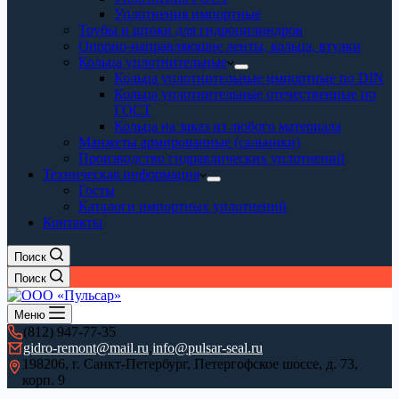
Уплотнения импортные
Трубы и штоки для гидроцилиндров
Опорно-направляющие ленты, кольца, втулки
Кольца уплотнительные
Кольца уплотнительные импортные по DIN
Кольца уплотнительные отечественные по
ГОСТ
Кольца на заказ из любого материала
Манжеты армированные (сальники)
Производство гидравлических уплотнений
Техническая информация
Госты
Каталоги импортных уплотнений
Контакты
Поиск
Поиск
Меню
(812) 947-77-35
gidro-remont@mail.ru
,
info@pulsar-seal.ru
198206, г. Санкт-Петербург, Петергофское шоссе, д. 73,
корп. 9