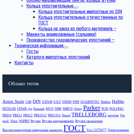
Опорно-направляющие ленты, кольца, втулки
Кольца уплотнительные
Кольца уплотнительные импортные по DIN
Кольца уплотнительные отечественные по
ГОСТ
Кольца на заказ из любого материала
–
Манжеты армированные (сальники)
Производство гидравлических уплотнений
–
Техническая информация
Госты
Каталоги импортных уплотнений
Контакты
Облако тегов
Aston Seals
DIN
Hallite
CSB
E/DWR
E/GT
EPDM
FPM
GUARNITEC
Haldex
Parker
HITACHI
I/DWR
i/gt
Kautasit
MVQ
NBR
NBR70
Oring
PCM
POLYPAC
TRELLEBORG
PRS10
PRS11
PRS12
PRS1012
PRS1315
Simrit
turqoise
Vee
pack
Viton
WIPRO
Втулки
Втулки направляющие
Втулки скольжения
ГОСТ
Высокотемператные шевронные манжеты
Гост 2270477
Грязесъемники