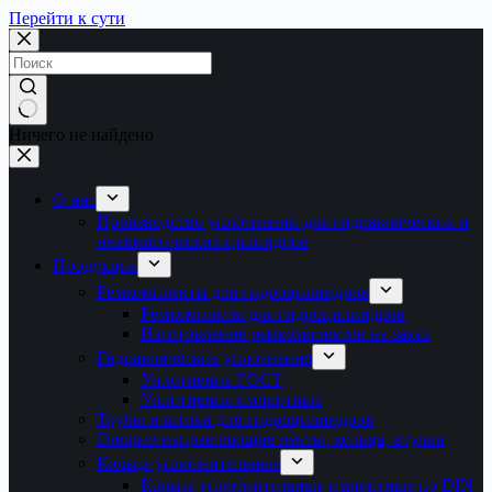
Перейти к сути
Ничего не найдено
О нас
Производство уплотнений для гидравлических и
пневматических цилиндров
Продукция
Ремкомплекты для гидроцилиндров
Ремкомплкты для гидроцилиндров
Изготовление ремкомплектов на заказ
Гидравлические уплотнения
Уплотнения ГОСТ
Уплотнения импортные
Трубы и штоки для гидроцилиндров
Опорно-направляющие ленты, кольца, втулки
Кольца уплотнительные
Кольца уплотнительные импортные по DIN