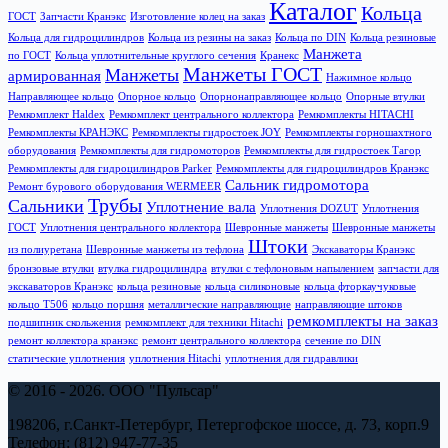
Каталог
Кольца
ГОСТ
Запчасти Кранэкс
Изготовление колец на заказ
Кольца для гидроцилиндров
Кольца из резины на заказ
Кольца по DIN
Кольца резиновые
Манжета
по ГОСТ
Кольца уплотнительные круглого сечения
Кранекс
Манжеты ГОСТ
Манжеты
армированная
Нажимное кольцо
Направляющее кольцо
Опорное кольцо
Опорнонаправляющее кольцо
Опорные втулки
Ремкомплект Haldex
Ремкомплект центрального коллектора
Ремкомплекты HITACHI
Ремкомплекты КРАНЭКС
Ремкомплекты гидростоек JOY
Ремкомплекты горношахтного
оборудования
Ремкомплекты для гидромоторов
Ремкомплекты для гидростоек Тагор
Ремкомплекты для гидроцилиндров Parker
Ремкомплекты для гидроцилиндров Кранэкс
Сальник гидромотора
Ремонт бурового оборудования WERMEER
Трубы
Сальники
Уплотнение вала
Уплотнения DOZUT
Уплотнения
ГОСТ
Уплотнения центрального коллектора
Шевронные манжеты
Шевронные манжеты
Штоки
из полиуретана
Шевронные манжеты из тефлона
Экскаваторы Кранэкс
бронзовые втулки
втулка гидроцилиндра
втулки с тефлоновым напылением
запчасти для
экскаваторов Кранэкс
кольца резиновые
кольца силиконовые
кольца фторкаучуковые
кольцо T506
кольцо поршня
металлические направляющие
направляющие штоков
ремкомплекты на заказ
подшипник скольжения
ремкомплект для техники Hitachi
ремонт коллектора кранэкс
ремонт центрального коллектора
сечение по DIN
статические уплотнения
уплотнения Hitachi
уплотнения для гидравлики
© 2016 - 2026. ООО "Пульсар"
198206, г.Санкт-Петербург, Петергофское шоссе, д. 73, корп.9
Телефон: (812) 947-77-35