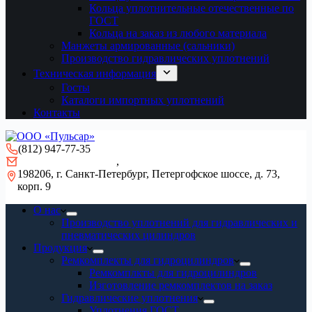
Кольца уплотнительные отечественные по
ГОСТ
Кольца на заказ из любого материала
Манжеты армированные (сальники)
Производство гидравлических уплотнений
Техническая информация
Госты
Каталоги импортных уплотнений
Контакты
(812) 947-77-35
gidro-remont@mail.ru
,
info@pulsar-seal.ru
198206, г. Санкт-Петербург, Петергофское шоссе, д. 73,
корп. 9
О нас
Производство уплотнений для гидравлических и
пневматических цилиндров
Продукция
Ремкомплекты для гидроцилиндров
Ремкомплкты для гидроцилиндров
Изготовление ремкомплектов на заказ
Гидравлические уплотнения
Уплотнения ГОСТ