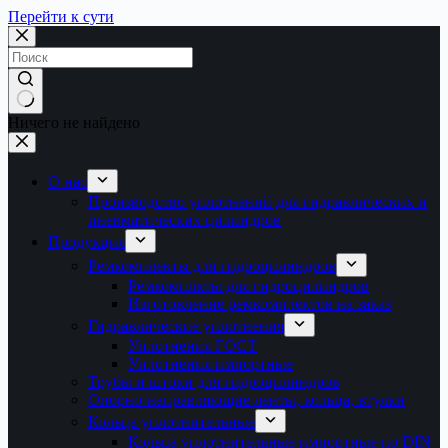
Перейти к сути
Ничего не найдено
О нас
Производство уплотнений для гидравлических и
пневматических цилиндров
Продукция
Ремкомплекты для гидроцилиндров
Ремкомплкты для гидроцилиндров
Изготовление ремкомплектов на заказ
Гидравлические уплотнения
Уплотнения ГОСТ
Уплотнения импортные
Трубы и штоки для гидроцилиндров
Опорно-направляющие ленты, кольца, втулки
Кольца уплотнительные
Кольца уплотнительные импортные по DIN