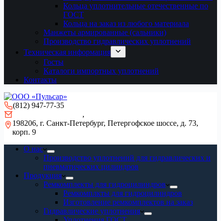
Кольца уплотнительные отечественные по
ГОСТ
Кольца на заказ из любого материала
Манжеты армированные (сальники)
Производство гидравлических уплотнений
Техническая информация
Госты
Каталоги импортных уплотнений
Контакты
(812) 947-77-35
gidro-remont@mail.ru
,
info@pulsar-seal.ru
198206, г. Санкт-Петербург, Петергофское шоссе, д. 73,
корп. 9
О нас
Производство уплотнений для гидравлических и
пневматических цилиндров
Продукция
Ремкомплекты для гидроцилиндров
Ремкомплкты для гидроцилиндров
Изготовление ремкомплектов на заказ
Гидравлические уплотнения
Уплотнения ГОСТ