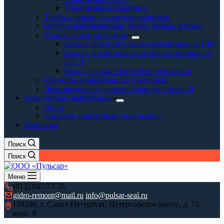
Уплотнения импортные
Трубы и штоки для гидроцилиндров
Опорно-направляющие ленты, кольца, втулки
Кольца уплотнительные
Кольца уплотнительные импортные по DIN
Кольца уплотнительные отечественные по
ГОСТ
Кольца на заказ из любого материала
Манжеты армированные (сальники)
Производство гидравлических уплотнений
Техническая информация
Госты
Каталоги импортных уплотнений
Контакты
Поиск
Поиск
Меню
(812) 947-77-35
gidro-remont@mail.ru
,
info@pulsar-seal.ru
198206, г. Санкт-Петербург, Петергофское шоссе, д. 73,
корп. 9