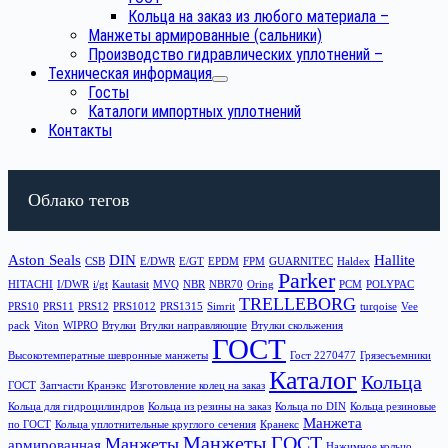
Кольца на заказ из любого материала
–
Манжеты армированные (сальники)
Производство гидравлических уплотнений
–
Техническая информация
Госты
Каталоги импортных уплотнений
Контакты
Облако тегов
Aston Seals
DIN
Hallite
CSB
E/DWR
E/GT
EPDM
FPM
GUARNITEC
Haldex
Parker
HITACHI
I/DWR
i/gt
Kautasit
MVQ
NBR
NBR70
Oring
PCM
POLYPAC
TRELLEBORG
PRS10
PRS11
PRS12
PRS1012
PRS1315
Simrit
turqoise
Vee
pack
Viton
WIPRO
Втулки
Втулки направляющие
Втулки скольжения
ГОСТ
Высокотемператные шевронные манжеты
Гост 2270477
Грязесъемники
Каталог
Кольца
ГОСТ
Запчасти Кранэкс
Изготовление колец на заказ
Кольца для гидроцилиндров
Кольца из резины на заказ
Кольца по DIN
Кольца резиновые
Манжета
по ГОСТ
Кольца уплотнительные круглого сечения
Кранекс
Манжеты ГОСТ
Манжеты
армированная
Нажимное кольцо