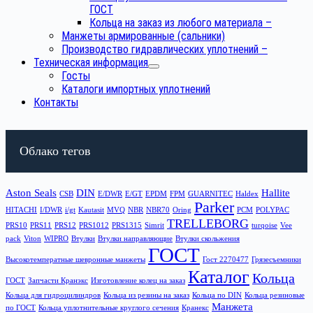
ГОСТ
Кольца на заказ из любого материала
–
Манжеты армированные (сальники)
Производство гидравлических уплотнений
–
Техническая информация
Госты
Каталоги импортных уплотнений
Контакты
Облако тегов
Aston Seals
DIN
Hallite
CSB
E/DWR
E/GT
EPDM
FPM
GUARNITEC
Haldex
Parker
HITACHI
I/DWR
i/gt
Kautasit
MVQ
NBR
NBR70
Oring
PCM
POLYPAC
TRELLEBORG
PRS10
PRS11
PRS12
PRS1012
PRS1315
Simrit
turqoise
Vee
pack
Viton
WIPRO
Втулки
Втулки направляющие
Втулки скольжения
ГОСТ
Высокотемператные шевронные манжеты
Гост 2270477
Грязесъемники
Каталог
Кольца
ГОСТ
Запчасти Кранэкс
Изготовление колец на заказ
Кольца для гидроцилиндров
Кольца из резины на заказ
Кольца по DIN
Кольца резиновые
Манжета
по ГОСТ
Кольца уплотнительные круглого сечения
Кранекс