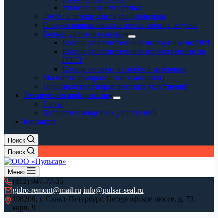
Уплотнения импортные
Трубы и штоки для гидроцилиндров
Опорно-направляющие ленты, кольца, втулки
Кольца уплотнительные
Кольца уплотнительные импортные по DIN
Кольца уплотнительные отечественные по
ГОСТ
Кольца на заказ из любого материала
Манжеты армированные (сальники)
Производство гидравлических уплотнений
Техническая информация
Госты
Каталоги импортных уплотнений
Контакты
Поиск
Поиск
Меню
(812) 947-77-35
gidro-remont@mail.ru
,
info@pulsar-seal.ru
198206, г. Санкт-Петербург, Петергофское шоссе, д. 73,
корп. 9