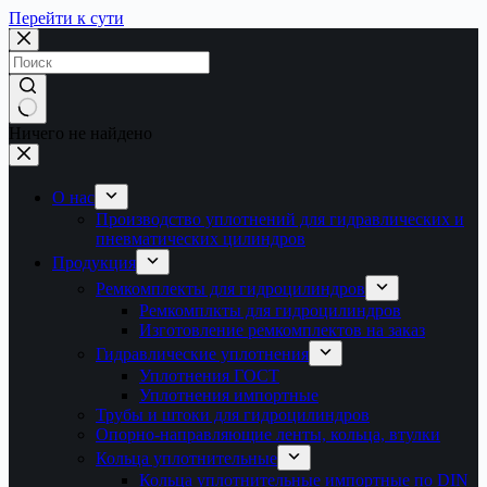
Перейти к сути
Ничего не найдено
О нас
Производство уплотнений для гидравлических и
пневматических цилиндров
Продукция
Ремкомплекты для гидроцилиндров
Ремкомплкты для гидроцилиндров
Изготовление ремкомплектов на заказ
Гидравлические уплотнения
Уплотнения ГОСТ
Уплотнения импортные
Трубы и штоки для гидроцилиндров
Опорно-направляющие ленты, кольца, втулки
Кольца уплотнительные
Кольца уплотнительные импортные по DIN