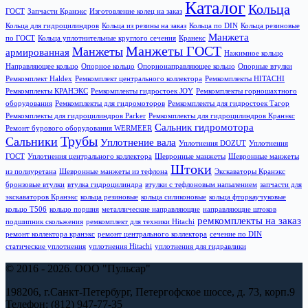
Каталог
Кольца
ГОСТ
Запчасти Кранэкс
Изготовление колец на заказ
Кольца для гидроцилиндров
Кольца из резины на заказ
Кольца по DIN
Кольца резиновые
Манжета
по ГОСТ
Кольца уплотнительные круглого сечения
Кранекс
Манжеты ГОСТ
Манжеты
армированная
Нажимное кольцо
Направляющее кольцо
Опорное кольцо
Опорнонаправляющее кольцо
Опорные втулки
Ремкомплект Haldex
Ремкомплект центрального коллектора
Ремкомплекты HITACHI
Ремкомплекты КРАНЭКС
Ремкомплекты гидростоек JOY
Ремкомплекты горношахтного
оборудования
Ремкомплекты для гидромоторов
Ремкомплекты для гидростоек Тагор
Ремкомплекты для гидроцилиндров Parker
Ремкомплекты для гидроцилиндров Кранэкс
Сальник гидромотора
Ремонт бурового оборудования WERMEER
Трубы
Сальники
Уплотнение вала
Уплотнения DOZUT
Уплотнения
ГОСТ
Уплотнения центрального коллектора
Шевронные манжеты
Шевронные манжеты
Штоки
из полиуретана
Шевронные манжеты из тефлона
Экскаваторы Кранэкс
бронзовые втулки
втулка гидроцилиндра
втулки с тефлоновым напылением
запчасти для
экскаваторов Кранэкс
кольца резиновые
кольца силиконовые
кольца фторкаучуковые
кольцо T506
кольцо поршня
металлические направляющие
направляющие штоков
ремкомплекты на заказ
подшипник скольжения
ремкомплект для техники Hitachi
ремонт коллектора кранэкс
ремонт центрального коллектора
сечение по DIN
статические уплотнения
уплотнения Hitachi
уплотнения для гидравлики
© 2016 - 2026. ООО "Пульсар"
198206, г.Санкт-Петербург, Петергофское шоссе, д. 73, корп.9
Телефон: (812) 947-77-35