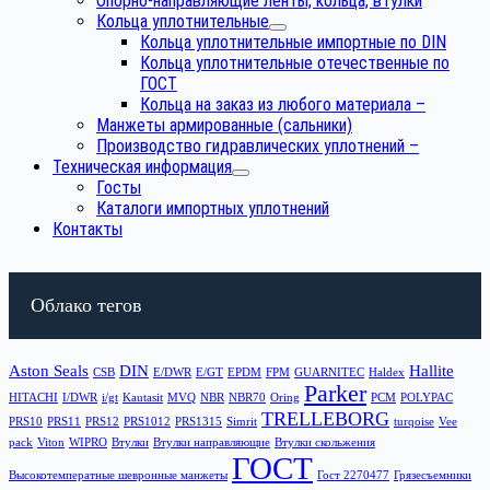
Опорно-направляющие ленты, кольца, втулки
Кольца уплотнительные
Кольца уплотнительные импортные по DIN
Кольца уплотнительные отечественные по
ГОСТ
Кольца на заказ из любого материала
–
Манжеты армированные (сальники)
Производство гидравлических уплотнений
–
Техническая информация
Госты
Каталоги импортных уплотнений
Контакты
Облако тегов
Aston Seals
DIN
Hallite
CSB
E/DWR
E/GT
EPDM
FPM
GUARNITEC
Haldex
Parker
HITACHI
I/DWR
i/gt
Kautasit
MVQ
NBR
NBR70
Oring
PCM
POLYPAC
TRELLEBORG
PRS10
PRS11
PRS12
PRS1012
PRS1315
Simrit
turqoise
Vee
pack
Viton
WIPRO
Втулки
Втулки направляющие
Втулки скольжения
ГОСТ
Высокотемператные шевронные манжеты
Гост 2270477
Грязесъемники