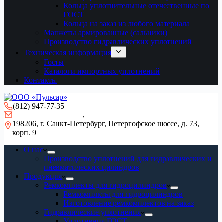
Кольца уплотнительные отечественные по
ГОСТ
Кольца на заказ из любого материала
Манжеты армированные (сальники)
Производство гидравлических уплотнений
Техническая информация
Госты
Каталоги импортных уплотнений
Контакты
(812) 947-77-35
gidro-remont@mail.ru
,
info@pulsar-seal.ru
198206, г. Санкт-Петербург, Петергофское шоссе, д. 73,
корп. 9
О нас
Производство уплотнений для гидравлических и
пневматических цилиндров
Продукция
Ремкомплекты для гидроцилиндров
Ремкомплкты для гидроцилиндров
Изготовление ремкомплектов на заказ
Гидравлические уплотнения
Уплотнения ГОСТ