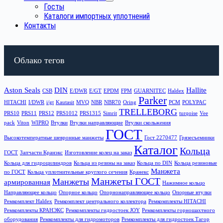
Госты
Каталоги импортных уплотнений
Контакты
Облако тегов
Aston Seals
DIN
Hallite
CSB
E/DWR
E/GT
EPDM
FPM
GUARNITEC
Haldex
Parker
HITACHI
I/DWR
i/gt
Kautasit
MVQ
NBR
NBR70
Oring
PCM
POLYPAC
TRELLEBORG
PRS10
PRS11
PRS12
PRS1012
PRS1315
Simrit
turqoise
Vee
pack
Viton
WIPRO
Втулки
Втулки направляющие
Втулки скольжения
ГОСТ
Высокотемператные шевронные манжеты
Гост 2270477
Грязесъемники
Каталог
Кольца
ГОСТ
Запчасти Кранэкс
Изготовление колец на заказ
Кольца для гидроцилиндров
Кольца из резины на заказ
Кольца по DIN
Кольца резиновые
Манжета
по ГОСТ
Кольца уплотнительные круглого сечения
Кранекс
Манжеты ГОСТ
Манжеты
армированная
Нажимное кольцо
Направляющее кольцо
Опорное кольцо
Опорнонаправляющее кольцо
Опорные втулки
Ремкомплект Haldex
Ремкомплект центрального коллектора
Ремкомплекты HITACHI
Ремкомплекты КРАНЭКС
Ремкомплекты гидростоек JOY
Ремкомплекты горношахтного
оборудования
Ремкомплекты для гидромоторов
Ремкомплекты для гидростоек Тагор