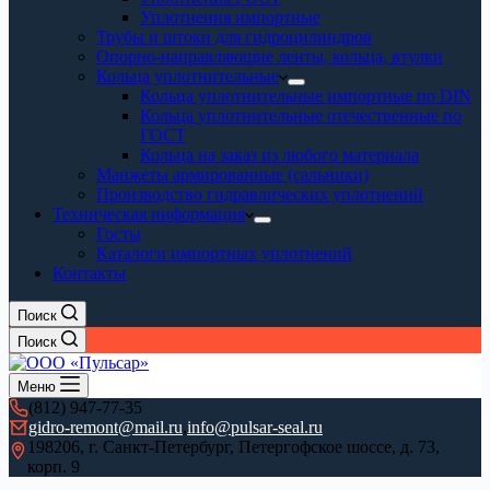
Уплотнения импортные
Трубы и штоки для гидроцилиндров
Опорно-направляющие ленты, кольца, втулки
Кольца уплотнительные
Кольца уплотнительные импортные по DIN
Кольца уплотнительные отечественные по
ГОСТ
Кольца на заказ из любого материала
Манжеты армированные (сальники)
Производство гидравлических уплотнений
Техническая информация
Госты
Каталоги импортных уплотнений
Контакты
Поиск
Поиск
Меню
(812) 947-77-35
gidro-remont@mail.ru
,
info@pulsar-seal.ru
198206, г. Санкт-Петербург, Петергофское шоссе, д. 73,
корп. 9