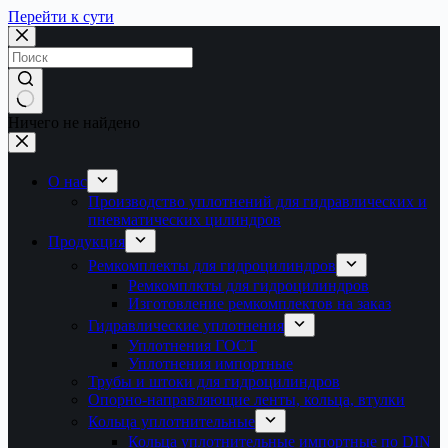
Перейти к сути
Ничего не найдено
О нас
Производство уплотнений для гидравлических и
пневматических цилиндров
Продукция
Ремкомплекты для гидроцилиндров
Ремкомплкты для гидроцилиндров
Изготовление ремкомплектов на заказ
Гидравлические уплотнения
Уплотнения ГОСТ
Уплотнения импортные
Трубы и штоки для гидроцилиндров
Опорно-направляющие ленты, кольца, втулки
Кольца уплотнительные
Кольца уплотнительные импортные по DIN