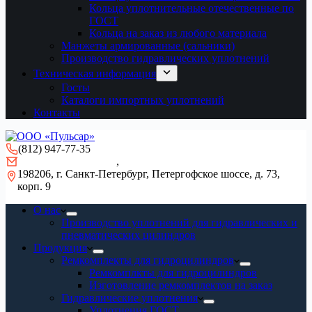
Кольца уплотнительные отечественные по
ГОСТ
Кольца на заказ из любого материала
Манжеты армированные (сальники)
Производство гидравлических уплотнений
Техническая информация
Госты
Каталоги импортных уплотнений
Контакты
(812) 947-77-35
gidro-remont@mail.ru
,
info@pulsar-seal.ru
198206, г. Санкт-Петербург, Петергофское шоссе, д. 73,
корп. 9
О нас
Производство уплотнений для гидравлических и
пневматических цилиндров
Продукция
Ремкомплекты для гидроцилиндров
Ремкомплкты для гидроцилиндров
Изготовление ремкомплектов на заказ
Гидравлические уплотнения
Уплотнения ГОСТ