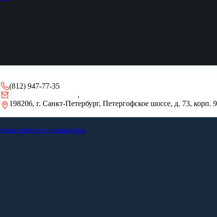
(812) 947-77-35
gidro-remont@mail.ru
,
info@pulsar-seal.ru
198206, г. Санкт-Петербург, Петергофское шоссе, д. 73, корп. 9
невматических цилиндров