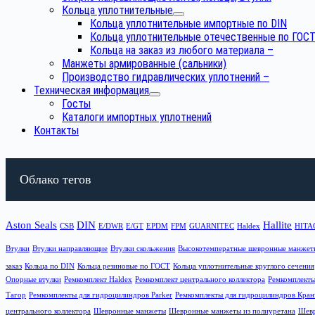
Кольца уплотнительные
Кольца уплотнительные импортные по DIN
Кольца уплотнительные отечественные по ГОС
Кольца на заказ из любого материала
–
Манжеты армированные (сальники)
Производство гидравлических уплотнений
–
Техническая информация
Госты
Каталоги импортных уплотнений
Контакты
Облако тегов
Aston Seals
DIN
Hallite
CSB
E/DWR
E/GT
EPDM
FPM
GUARNITEC
Haldex
HITA
Втулки
Втулки направляющие
Втулки скольжения
Высокотемператные шевронные манжет
заказ
Кольца по DIN
Кольца резиновые по ГОСТ
Кольца уплотнительные круглого сечения
Опорные втулки
Ремкомплект Haldex
Ремкомплект центрального коллектора
Ремкомплект
Тагор
Ремкомплекты для гидроцилиндров Parker
Ремкомплекты для гидроцилиндров Кран
центрального коллектора
Шевронные манжеты
Шевронные манжеты из полиуретана
Шевр