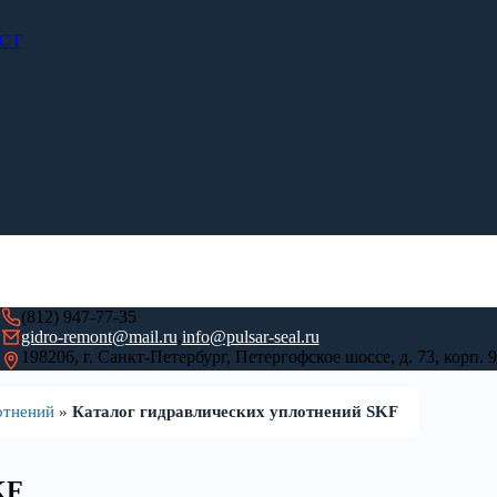
ОСТ
(812) 947-77-35
gidro-remont@mail.ru
,
info@pulsar-seal.ru
198206, г. Санкт-Петербург, Петергофское шоссе, д. 73, корп. 9
отнений
»
Каталог гидравлических уплотнений SKF
KF