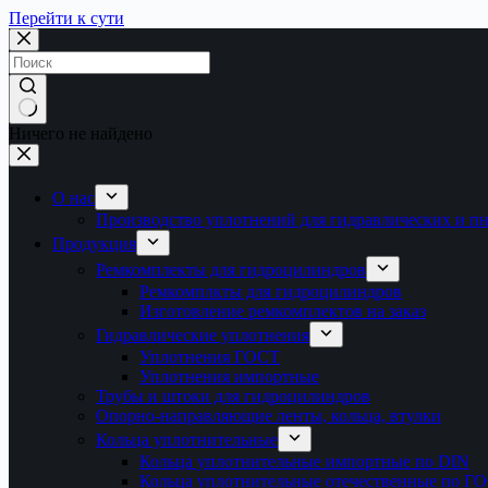
Перейти к сути
Ничего не найдено
О нас
Производство уплотнений для гидравлических и п
Продукция
Ремкомплекты для гидроцилиндров
Ремкомплкты для гидроцилиндров
Изготовление ремкомплектов на заказ
Гидравлические уплотнения
Уплотнения ГОСТ
Уплотнения импортные
Трубы и штоки для гидроцилиндров
Опорно-направляющие ленты, кольца, втулки
Кольца уплотнительные
Кольца уплотнительные импортные по DIN
Кольца уплотнительные отечественные по Г