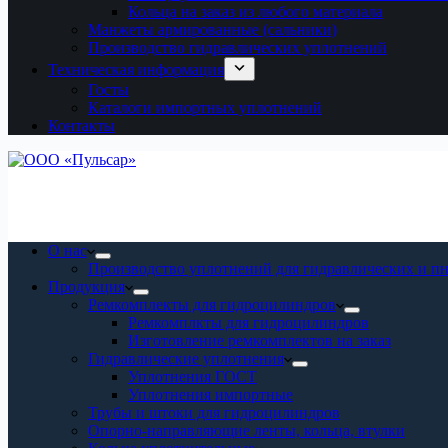
Кольца на заказ из любого материала
Манжеты армированные (сальники)
Производство гидравлических уплотнений
Техническая информация
Госты
Каталоги импортных уплотнений
Контакты
О нас
Производство уплотнений для гидравлических и п
Продукция
Ремкомплекты для гидроцилиндров
Ремкомплкты для гидроцилиндров
Изготовление ремкомплектов на заказ
Гидравлические уплотнения
Уплотнения ГОСТ
Уплотнения импортные
Трубы и штоки для гидроцилиндров
Опорно-направляющие ленты, кольца, втулки