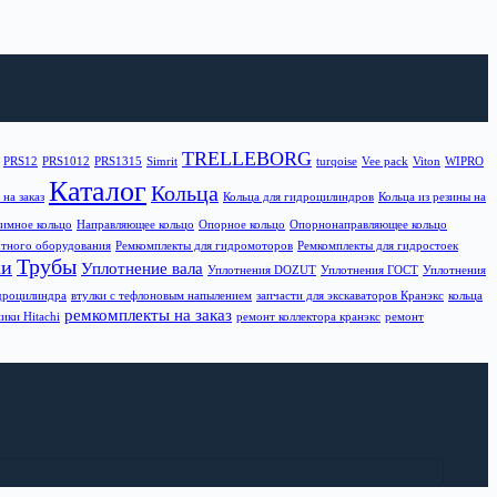
TRELLEBORG
PRS12
PRS1012
PRS1315
Simrit
turqoise
Vee pack
Viton
WIPRO
Каталог
Кольца
на заказ
Кольца для гидроцилиндров
Кольца из резины на
имное кольцо
Направляющее кольцо
Опорное кольцо
Опорнонаправляющее кольцо
тного оборудования
Ремкомплекты для гидромоторов
Ремкомплекты для гидростоек
Трубы
ки
Уплотнение вала
Уплотнения DOZUT
Уплотнения ГОСТ
Уплотнения
идроцилиндра
втулки с тефлоновым напылением
запчасти для экскаваторов Кранэкс
кольца
ремкомплекты на заказ
ики Hitachi
ремонт коллектора кранэкс
ремонт