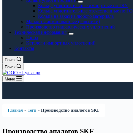
Кольца уплотнительные
Кольца уплотнительные импортные по DIN
Кольца уплотнительные отечественные по Г
Кольца на заказ из любого материала
Манжеты армированные (сальники)
Производство гидравлических уплотнений
Техническая информация
Госты
Каталоги импортных уплотнений
Контакты
Поиск
Поиск
Меню
Главная
»
Теги
»
Производство аналогов SKF
Производство аналогов SKF