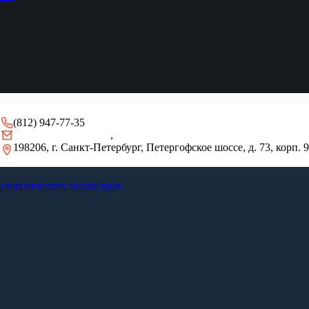
(812) 947-77-35
gidro-remont@mail.ru
,
info@pulsar-seal.ru
198206, г. Санкт-Петербург, Петергофское шоссе, д. 73, корп. 9
невматических цилиндров