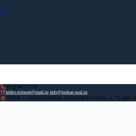
ОСТ
(812) 947-77-35
gidro-remont@mail.ru
,
info@pulsar-seal.ru
198206, г. Санкт-Петербург, Петергофское шоссе, д. 73, корп. 9