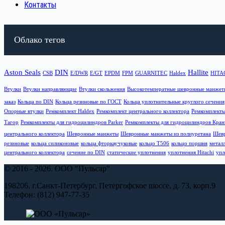
Контакты
Облако тегов
Aston Seals
DIN
Hallite
CSB
E/DWR
E/GT
EPDM
FPM
GUARNITEC
Haldex
HITA
Втулки
Втулки направляющие
Втулки скольжения
Высокотемператные шевронные манжет
заказ
Кольца по DIN
Кольца резиновые по ГОСТ
Кольца уплотнительные круглого сечения
Опорные втулки
Ремкомплект Haldex
Ремкомплект центрального коллектора
Ремкомплект
Тагор
Ремкомплекты для гидроцилиндров Parker
Ремкомплекты для гидроцилиндров Кран
центрального коллектора
Шевронные манжеты
Шевронные манжеты из полиуретана
Шевр
резиновые
кольца силиконовые
кольца фторкаучуковые
кольцо T506
кольцо поршня
метал
центрального коллектора
сечение по DIN
статические уплотнения
уплотнения Hitachi
упл
© 2016 - 2026. ООО "Пульсар"
198206, г.Санкт-Петербург, Петергофское шоссе, д. 73, корп.9
Телефон: (812) 947-77-35