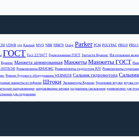
Parker
CHI
I/DWR
i/gt
Kautasit
MVQ
NBR
NBR70
Oring
PCM
POLYPAC
PRS10
PRS11
ГОСТ
ы
Гост 2270477
Грязесъемники ГОСТ
Запчасти Кранэкс
Изготовление колец 
Манжеты ГОСТ
Манжеты
Манжета армированная
Кранекс
Наж
ы HITACHI
Ремкомплекты КРАНЭКС
Ремкомплекты гидростоек JOY
Ремкомплекты горношах
Сальни
Сальник гидромотора
экс
Ремонт бурового оборудования WERMEER
Штоки
онные манжеты из тефлона
Экскаваторы Кранэкс
бронзовые втулки
втулка г
лические направляющие
направляющие штоков
подшипник скольжения
ремкомплект для техн
отнения для гидравлики