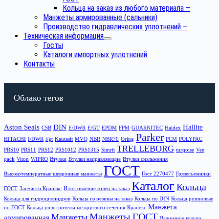
Кольца на заказ из любого материала
–
Манжеты армированные (сальники)
Производство гидравлических уплотнений
–
Техническая информация
Госты
Каталоги импортных уплотнений
Контакты
Облако тегов
Aston Seals
DIN
Hallite
CSB
E/DWR
E/GT
EPDM
FPM
GUARNITEC
Haldex
Parker
HITACHI
I/DWR
i/gt
Kautasit
MVQ
NBR
NBR70
Oring
PCM
POLYPAC
TRELLEBORG
PRS10
PRS11
PRS12
PRS1012
PRS1315
Simrit
turqoise
Vee
pack
Viton
WIPRO
Втулки
Втулки направляющие
Втулки скольжения
ГОСТ
Высокотемператные шевронные манжеты
Гост 2270477
Грязесъемники
Каталог
Кольца
ГОСТ
Запчасти Кранэкс
Изготовление колец на заказ
Кольца для гидроцилиндров
Кольца из резины на заказ
Кольца по DIN
Кольца резиновые
Манжета
по ГОСТ
Кольца уплотнительные круглого сечения
Кранекс
Манжеты ГОСТ
Манжеты
армированная
Нажимное кольцо