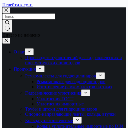
Перейти к сути
Ничего не найдено
О нас
Производство уплотнений для гидравлических и
пневматических цилиндров
Продукция
Ремкомплекты для гидроцилиндров
Ремкомплкты для гидроцилиндров
Изготовление ремкомплектов на заказ
Гидравлические уплотнения
Уплотнения ГОСТ
Уплотнения импортные
Трубы и штоки для гидроцилиндров
Опорно-направляющие ленты, кольца, втулки
Кольца уплотнительные
Кольца уплотнительные импортные по DIN