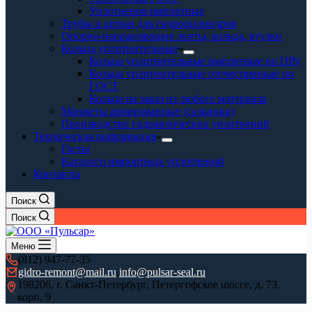
Уплотнения импортные
Трубы и штоки для гидроцилиндров
Опорно-направляющие ленты, кольца, втулки
Кольца уплотнительные
Кольца уплотнительные импортные по DIN
Кольца уплотнительные отечественные по
ГОСТ
Кольца на заказ из любого материала
Манжеты армированные (сальники)
Производство гидравлических уплотнений
Техническая информация
Госты
Каталоги импортных уплотнений
Контакты
Поиск
Поиск
Меню
(812) 947-77-35
gidro-remont@mail.ru
,
info@pulsar-seal.ru
198206, г. Санкт-Петербург, Петергофское шоссе, д. 73,
корп. 9