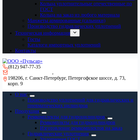
Кольца уплотнительные отечественные по
ГОСТ
Кольца на заказ из любого материала
Манжеты армированные (сальники)
Производство гидравлических уплотнений
Техническая информация
Госты
Каталоги импортных уплотнений
Контакты
(812) 947-77-35
gidro-remont@mail.ru
,
info@pulsar-seal.ru
198206, г. Санкт-Петербург, Петергофское шоссе, д. 73,
корп. 9
О нас
Производство уплотнений для гидравлических и
пневматических цилиндров
Продукция
Ремкомплекты для гидроцилиндров
Ремкомплкты для гидроцилиндров
Изготовление ремкомплектов на заказ
Гидравлические уплотнения
Уплотнения ГОСТ